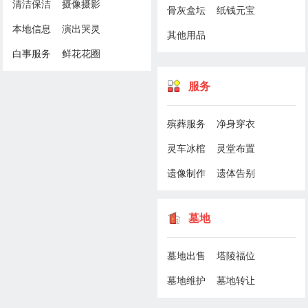
清洁保洁
摄像摄影
骨灰盒坛
纸钱元宝
本地信息
演出哭灵
其他用品
白事服务
鲜花花圈
服务
殡葬服务
净身穿衣
灵车冰棺
灵堂布置
遗像制作
遗体告别
墓地
墓地出售
塔陵福位
墓地维护
墓地转让