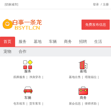
[切换城市]
登录
/
注册
免费发布信息
首页
服务
墓地
车辆
商务
招聘
生活
宠物
合作
服务
墓地
殡葬服务
|
净身穿衣
|
墓地出售
|
塔陵福位
|
车辆
商务
包车租车
|
货车客车
|
展会信息
|
律师求助
|