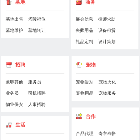
墓地
商务
墓地出售
塔陵福位
展会信息
律师求助
墓地维护
墓地转让
丧葬用品
设备租赁
礼品定制
设计策划
招聘
宠物
兼职其他
服务员
宠物告别
宠物火化
业务员
司机招聘
宠物用品
宠物服务
物业保安
人事招聘
合作
生活
产品代理
寿衣寿帐